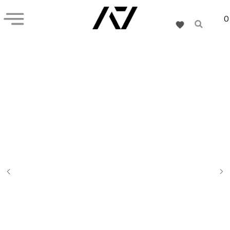
0
+7 (926) 282-55-77
Кистевые бинты
Наколенники
Обувь
Подарочная карта
Коллекции