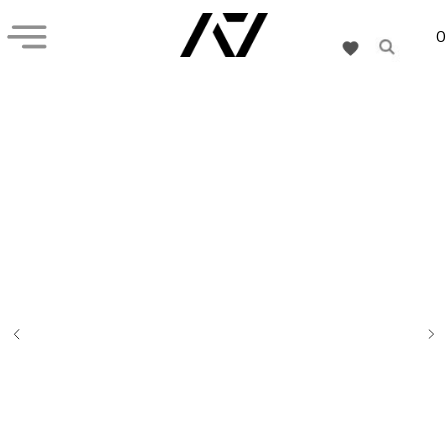
0
+7 (926) 282-55-77
Кистевые бинты
Наколенники
Обувь
Подарочная карта
Коллекции