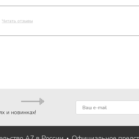
Читать отзывы
ях и новинках!
тельство A7 в России
Официальное предс