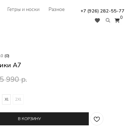
Гетры и носки
Разное
+7 (926) 282-55-77
0
.0
(
0
)
ики A7
5 990
р.
Xl
2Xl
В КОРЗИНУ