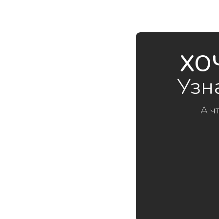
ХО
Узн
А ч