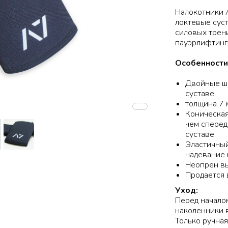
Налокотники A
локтевые сус
силовых трени
пауэрлифтинг
Особенности 
Двойные шв
суставе.
толщина 7 
Коническая
чем сперед
суставе.
Эластичный
надевание 
Неопрен вы
Продается 
Уход:
Перед начало
наколенники в
Только ручная