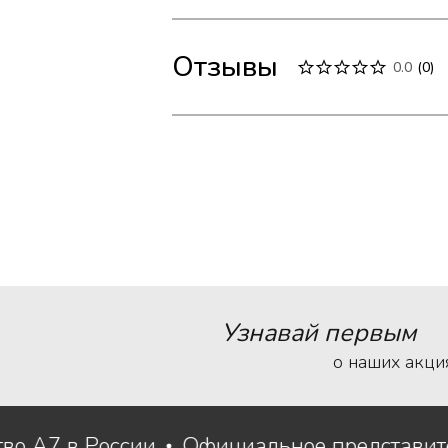
Отзывы
0.0
(
0
)
Узнавай первым
о наших акци
ство A7 в России
Официальное представи