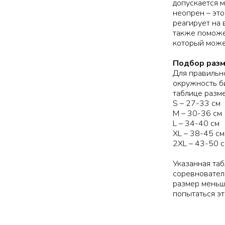
допускается м
неопрен – это
реагирует на 
также поможет
который може
Подбор разм
Для правильн
окружность би
таблице разме
S – 27-33 см
M – 30-36 см
L – 34-40 см
XL – 38-45 см
2XL – 43-50 
Указанная та
соревнователь
размер меньш
попытаться эт