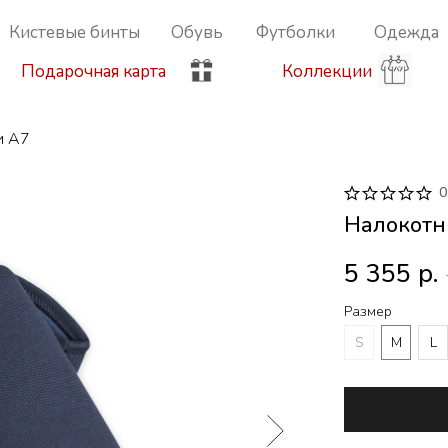
Кистевые бинты
Обувь
Футболки
Одежда
Подарочная карта
Коллекции
и A7
0
Налокотн
5 355
р.
Размер
S
M
L