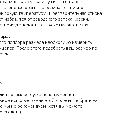
еханическая сушка и сушка на батарее (
 вспененая резина, а резина негативно
высокую температуру). Предварительная стирка
 избавится от заводского запаха краски,
т присутствовать на новых налокотниках.
ера:
ого подбора размера необходимо измерить
цепса. После этого подобрать ваш размер по
ров :
см
блица размеров уже подразумевает
ное использование этой модели, т.е брать на
е мы не рекомендуем (хотя вы можете
о сделать)