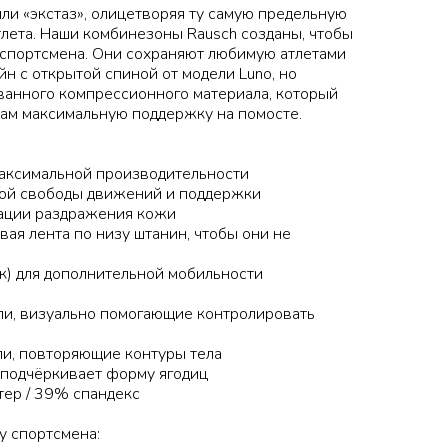
или «экстаз», олицетворяя ту самую предельную
лета. Наши комбинезоны Rausch созданы, чтобы
 спортсмена. Они сохраняют любимую атлетами
н с открытой спиной от модели Luno, но
ванного компрессионного материала, который
ам максимальную поддержку на помосте.
максимальной производительности
лной свободы движений и поддержки
зации раздражения кожи
вая лента по низу штанин, чтобы они не
эк) для дополнительной мобильности
ли, визуально помогающие контролировать
ли, повторяющие контуры тела
и подчёркивает форму ягодиц
тер / 39% спандекс
у спортсмена: