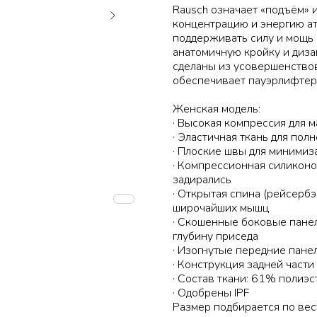
Rausch означает «подъём» 
концентрацию и энергию ат
поддерживать силу и мощь
анатомичную кройку и дизай
сделаны из усовершенство
обеспечивает пауэрлифтер
Женская модель:
· Высокая компрессия для 
· Эластичная ткань для по
· Плоские швы для миними
· Компрессионная силиконо
задирались
· Открытая спина (рейсерб
широчайших мышц
· Скошенные боковые пане
глубину приседа
· Изогнутые передние пане
· Конструкция задней част
· Состав ткани: 61% полиэс
· Одобрены IPF
Размер подбирается по вес