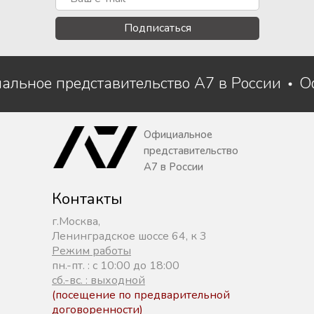
Подписаться
альное представительство A7 в России
О
Официальное
представительство
A7 в России
Контакты
г.Москва,
Ленинградское шоссе 64, к 3
Режим работы
пн.-пт. : с 10:00 до 18:00
сб.-вс. : выходной
(посещение по предварительной
договоренности)