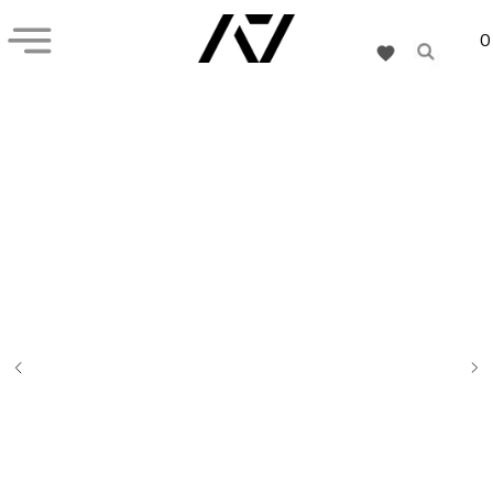
0
+7 (926) 282-55-77
Кистевые бинты
Наколенники
Обувь
Подарочная карта
Коллекции