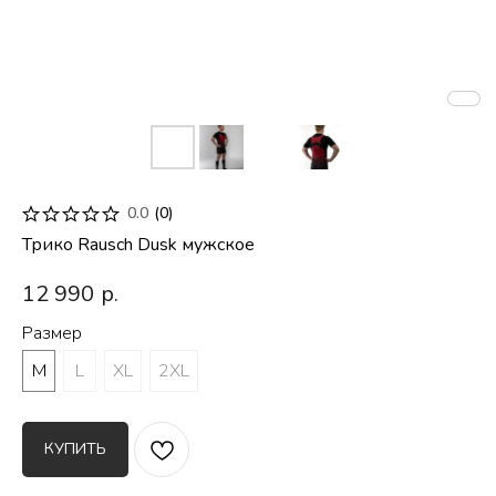
0.0
(
0
)
Трико Rausch Dusk мужское
12 990
р.
Размер
M
L
XL
2XL
КУПИТЬ