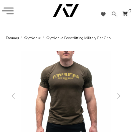
0
Главная
Футболки
Футболка Powerlifting Military Bar Grip
/
/
+7 (926) 282-55-77
Кистевые бинты
Наколенники
Обувь
Подарочная карта
Коллекции