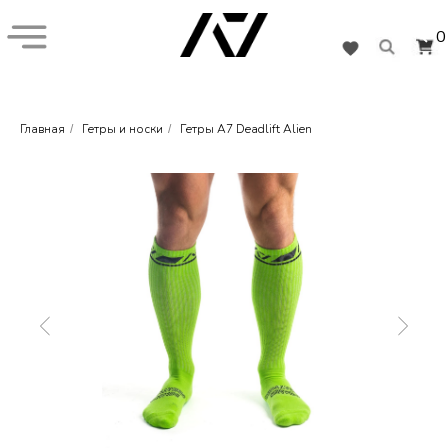
0
Главная
Гетры и носки
Гетры A7 Deadlift Alien
/
/
+7 (926) 282-55-77
Кистевые бинты
Наколенники
Обувь
Подарочная карта
Коллекции