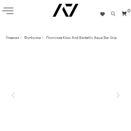
0
Главная
Футболки
Лонгслив Kilos And Barbells Aqua Bar Grip
/
/
+7 (926) 282-55-77
Кистевые бинты
Наколенники
Обувь
Подарочная карта
Коллекции