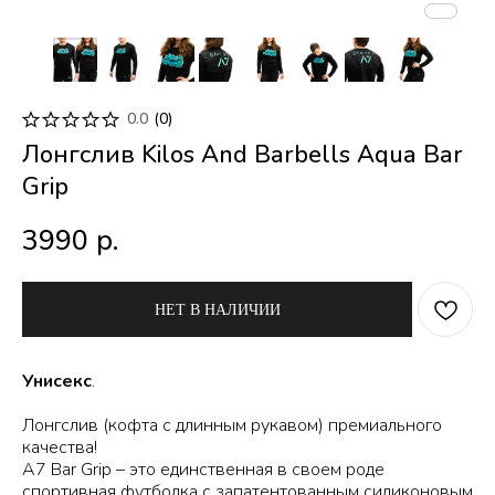
0.0
(
0
)
Лонгслив Kilos And Barbells Aqua Bar
Grip
3990
р.
НЕТ В НАЛИЧИИ
Унисекс
.
Лонгслив (кофта с длинным рукавом) премиального
качества!
A7 Bar Grip – это единственная в своем роде
спортивная футболка с запатентованным силиконовым