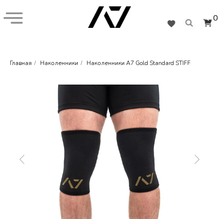
0
Главная
Наколенники
Наколенники A7 Gold Standard STIFF
/
/
+7 (926) 282-55-77
Кистевые бинты
Наколенники
Обувь
Подарочная карта
Коллекции